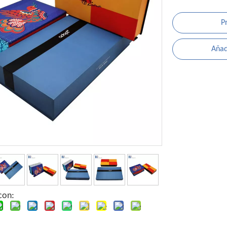
P
Añadi
con: