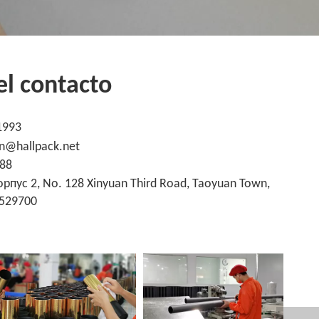
el contacto
1993
n@hallpack.net
188
корпус 2, No. 128 Xinyuan Third Road, Taoyuan Town,
 529700