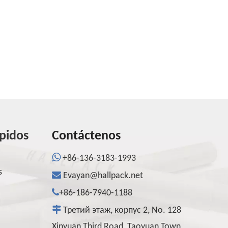
ápidos
Contáctenos

+86-136-3183-1993
s

Evayan@hallpack.net

+86-186-7940-1188

Третий этаж, корпус 2, No. 128
Xinyuan Third Road, Taoyuan Town,