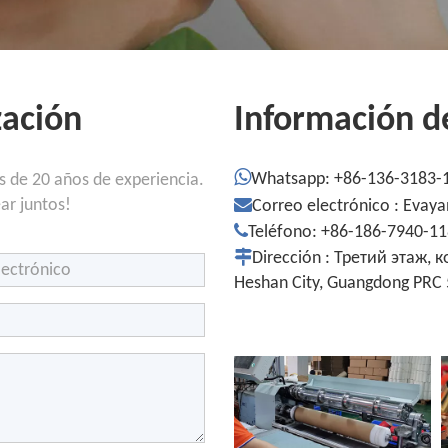
zación
Información d

Whatsapp: +86-136-3183-
s de 20 años de experiencia.
ar juntos!

Correo electrónico :
Evaya

Teléfono: +86-186-7940-1

Dirección : Третий этаж, 
Heshan City, Guangdong PRC