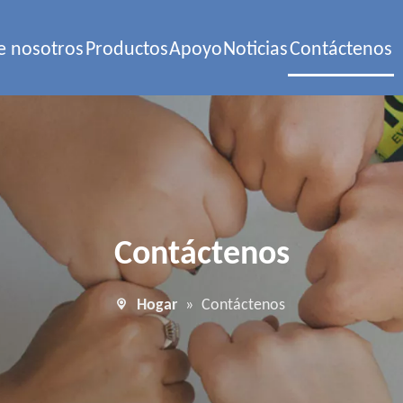
e nosotros
Productos
Apoyo
Noticias
Contáctenos
Contáctenos
Hogar
»
Contáctenos