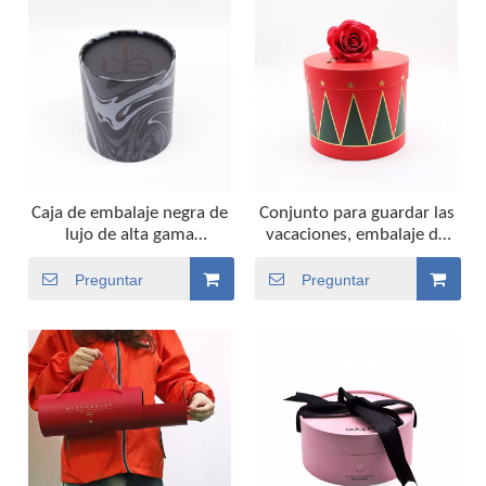
de regalo
Caja de embalaje negra de
Conjunto para guardar las
lujo de alta gama
vacaciones, embalaje de
personalizada al por
cartón de regalo rojo, se
mayor de la bufanda de
puede personalizar,
Preguntar
Preguntar
seda de la toalla de baño
embalaje de caja de regalo
de la toalla de la ropa
de flores de papel redondo
interior de la caja de
biodegradable
embalaje del regalo