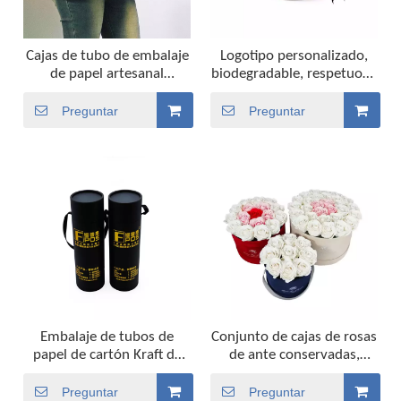
Cajas de tubo de embalaje
Logotipo personalizado,
de papel artesanal
biodegradable, respetuoso
redondas de pastel de luna
con el medio ambiente,
biodegradables reciclables
cilindro de embalaje de
Preguntar
Preguntar
creativas personalizadas
papel personalizado, caja
con estampado de
de cartón redonda, vela
estampado con mango de
perfumada, tubo de papel
cuerda
de embalaje
Embalaje de tubos de
Conjunto de cajas de rosas
papel de cartón Kraft de
de ante conservadas,
cilindro redondo reciclado
cartón de embalaje para
de fábrica
flores, papel rígido
Preguntar
Preguntar