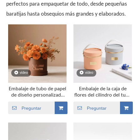
perfectos para empaquetar de todo, desde pequeñas
baratijas hasta obsequios más grandes y elaborados.
vídeo
vídeo
Embalaje de tubo de papel
Embalaje de la caja de
de diseño personalizado
flores del cilindro del tubo
Embalaje de tubos de
del tubo de papel
regalo de lujo Embalaje de
biodegradable
Preguntar
Preguntar
la caja de flores