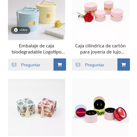
vídeo
Embalaje de caja
Caja cilíndrica de cartón
biodegradable Logotipo
para joyería de lujo
personalizado Cilindro
personalizada, caja de
redondo Cilindro Embalaje
tubo redondo
Preguntar
Preguntar
de caja de flores
empaquetada para reloj,
pendientes de piedras
preciosas, pulsera y collar