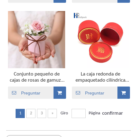
biodegradable
personalizado de forma
redonda
Conjunto pequeño de
La caja redonda de
cajas de rosas de gamuza
empaquetado cilíndrica
preservadas, cartón de
colorida modifica el
embalaje para flores,
empaquetado de los tubos
Preguntar
Preguntar
cilindro de regalo de flores
de papel para requisitos
de papel Mini de forma
particulares de la vela
redonda rígida ECO
confirmar
1
2
3
»
Giro
Página
personalizado