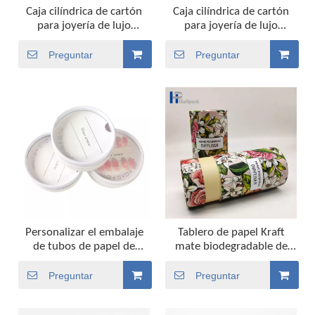
Caja cilíndrica de cartón
Caja cilíndrica de cartón
para joyería de lujo
para joyería de lujo
personalizada, embalaje
personalizada, caja de
de tubo de papel para
tubo redondo
Preguntar
Preguntar
reloj, pendientes de
empaquetada para reloj,
piedras preciosas, pulsera,
pendientes de piedras
collar, anillo
preciosas, pulsera, collar,
anillo
Personalizar el embalaje
Tablero de papel Kraft
de tubos de papel de
mate biodegradable de
collares de anillos de
alta calidad, tubo de papel
accesorios de cajas de
redondo, toalla, ropa
Preguntar
Preguntar
cilindro de cartón Kraft
interior, bufanda de seda,
biodegradable
embalaje de tubo de papel