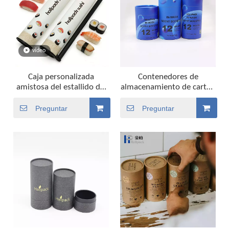
vídeo
Caja personalizada
Contenedores de
amistosa del estallido del
almacenamiento de cartón
empuje del sushi del
de cilindro redondo
envase del estallido del
impresos personalizados
Preguntar
Preguntar
empuje del sushi del
para café, té, cuentas de
diseño del tamaño de Eco
lavandería, cenizas de
animales, tubo de papel de
embalaje