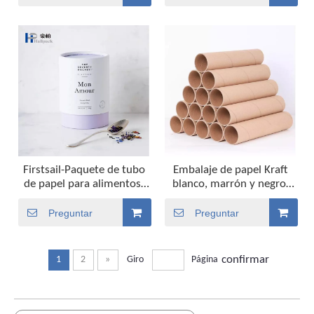
alimentaria, té, café,
papel cilindro redondo
pimienta, tubo de papel
tubos de embalaje de
cartón para perfume
Firstsail-Paquete de tubo
Embalaje de papel Kraft
de papel para alimentos,
blanco, marrón y negro,
caja de calidad
pintura de mapa, póster,
alimentaria, cilindro
cilindro de cartón marrón,
Preguntar
Preguntar
redondo de cartón suelto,
tubos de papel para
diseño personalizado,
correo, envío
respetuoso con el medio
confirmar
1
2
»
Giro
Página
ambiente