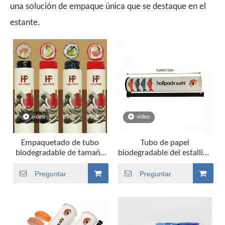
una solución de empaque única que se destaque en el
estante.
vídeo
vídeo
Empaquetado de tubo
Tubo de papel
biodegradable de tamaño
biodegradable del estallido
personalizado de calidad
del empuje del envase del
alimentaria para pastel de
cilindro redondo para la
Preguntar
Preguntar
sushi
torta del sushi