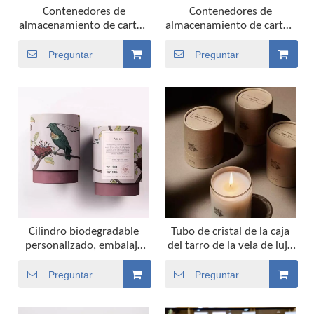
Contenedores de
Contenedores de
almacenamiento de cartón
almacenamiento de cartón
con cilindro redondo
con cilindro redondo
impresos personalizados
impresos personalizados
Preguntar
Preguntar
para perfumes,
para café, té, envasado de
cosméticos, café, té,
alimentos, cilindro
embalaje de alimentos,
redondo de papel
cilindro redondo de papel
Cilindro biodegradable
Tubo de cristal de la caja
personalizado, embalaje
del tarro de la vela de lujo
de tubo de cartón de papel
hecha a mano de la cera
para alimentos, recipiente
de soja del papel de Kraft
Preguntar
Preguntar
de té Premium, embalaje
que empaqueta para el
de caja de tubo para
regalo