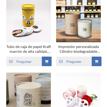
paquete de té suelto
Tubo de caja de papel Kraft
Impresión personalizada
marrón de alta calidad,
Cilindro biodegradable
caja redonda blanca
Comida Vela Papel Cartón
personalizada, embalaje
Paquete de té suelto
Preguntar
Preguntar
de tubo de papel cilíndrico
Recipiente de té premium
biodegradable negro
Embalaje de caja de tubo