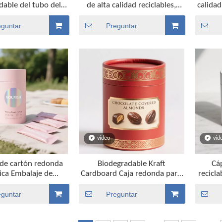
dable del tubo del
de alta calidad reciclables,
calidad
s envases del papel
tubo de café, embalaje con
person
e aluminio
papel de aluminio
eguntar
Preguntar
vídeo
víd
 de cartón redonda
Biodegradable Kraft
Cá
ica Embalaje de
Cardboard Caja redonda para
recicla
edondas de proteína
galletas botes de papel de café
redondo
 proteína Caja de
al por mayor
env
eguntar
Preguntar
envasado