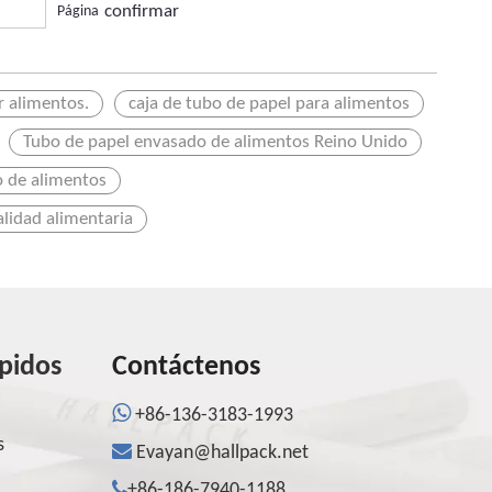
confirmar
Página
r alimentos.
caja de tubo de papel para alimentos
Tubo de papel envasado de alimentos Reino Unido
o de alimentos
alidad alimentaria
ápidos
Contáctenos

+86-136-3183-1993
s

Evayan@hallpack.net

+86-186-7940-1188