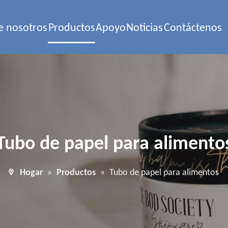
e nosotros
Productos
Apoyo
Noticias
Contáctenos
Tubo de papel para alimento
Hogar
»
Productos
»
Tubo de papel para alimentos