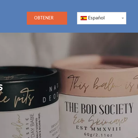
Español
OBTENER
UNA
COTIZACIÓN
s