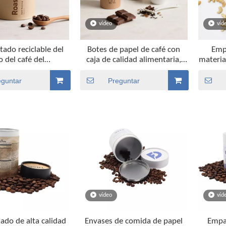
vídeo
víd
ado reciclable del
Botes de papel de café con
Emp
 del café del
caja de calidad alimentaria,
materia
ado del tubo del
cilindro redondo
la cate
a lata del bocado de
biodegradable, venta al por
caja
eguntar
Preguntar
goría alimenticia
mayor
vídeo
víd
do de alta calidad
Envases de comida de papel
Empa