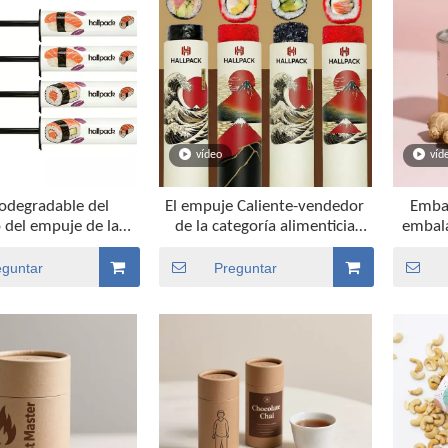
vídeo
víd
iodegradable del
El empuje Caliente-vendedor
Embal
o del empuje de la
de la categoría alimenticia
embala
ía alimenticia del
moldea el envase de la
del log
 papel del Push-pop
categoría alimenticia empuja
eguntar
Preguntar
del sushi
hacia arriba el tubo que
empaqueta para la torta del
sushi