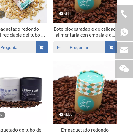
eo
vídeo
aquetado redondo
Bote biodegradable de calidad
l reciclable del tubo de
alimentaria con embalaje de
goría alimenticia de la
tubo de café con tapas
 del cilindro para las
metálicas
Preguntar
Preguntar
nueces
eo
vídeo
quetado de tubo de
Empaquetado redondo