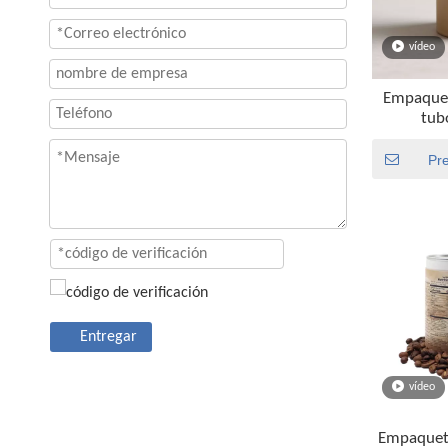
vídeo
Empaquet
tubo
empaquet
papel de l
Pr
la cate
Entregar
vídeo
Empaqueta