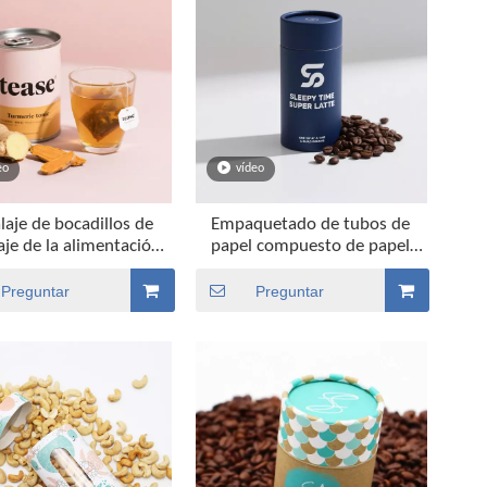
eo
vídeo
aje de bocadillos de
Empaquetado de tubos de
je de la alimentación
papel compuesto de papel
otipo personalizado de
ecológico Empaquetado de
los alimentos
tubos de café
Preguntar
Preguntar