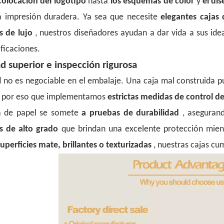
 colocación del logotipo
hasta
los esquemas de color
y
el di
a impresión duradera. Ya sea que necesite
elegantes cajas 
s de lujo
, nuestros diseñadores ayudan a dar vida a sus id
ificaciones.
ad superior e inspección rigurosa
d no es negociable en el embalaje. Una caja mal construida p
s por eso que implementamos
estrictas medidas de control d
a de papel se somete
a pruebas de durabilidad
, aseguran
es de alto grado
que brindan una excelente protección mie
superficies mate, brillantes o texturizadas
, nuestras cajas cu