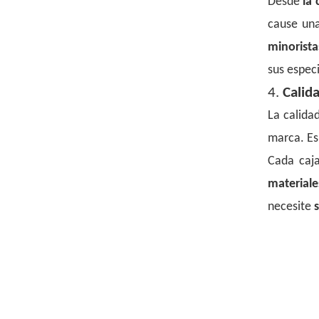
Desde
la
cause un
minorista
sus espec
4.
Calid
La calida
marca. E
Cada caj
material
necesite