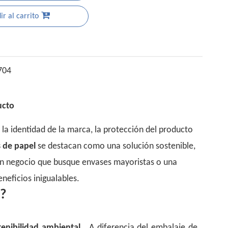
r al carrito
704
ucto
 la identidad de la marca, la protección del producto
s de papel
se destacan como una solución sostenible,
 un negocio que busque envases mayoristas o una
neficios inigualables.
l?
tenibilidad ambiental
. A diferencia del embalaje de