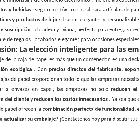
je minorista y de comercio electrónico
: mejore las experie
tos y bebidas
: seguro, no tóxico e ideal para artículos de pan
icos y productos de lujo
: diseños elegantes y personalizable
de suscripción
: duradera y liviana, perfecta para entregas me
je de regalos
: acabados elegantes para ocasiones especiales
sión: La elección inteligente para las em
je de la caja de papel es más que un contenedor: es una
decl
ción ecológica
. Con
precios directos del fabricante, sopo
cajas de papel proporcionan todo lo que las empresas necesit
ar a envases en papel, las empresas no solo
reducen el
n del cliente
y
reducen los costos innecesarios
. Ya sea que
 de papel ofrecen la
combinación perfecta de funcionalidad, es
ra actualizar su embalaje?
¡Contáctenos hoy para discutir sus