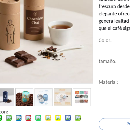
frescura desde
elegante ofre
genera lealtad 
que el café sig
Color:
tamaño:
Material:
con:
P