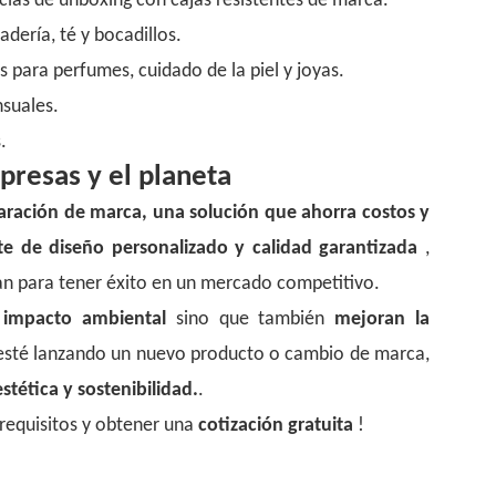
ncias de unboxing con cajas resistentes de marca.
adería, té y bocadillos.
s para perfumes, cuidado de la piel y joyas.
nsuales.
.
presas y el planeta
aración de marca, una solución que ahorra costos y
rte de diseño personalizado y calidad garantizada
,
an para tener éxito en un mercado competitivo.
 impacto ambiental
sino que también
mejoran la
 esté lanzando un nuevo producto o cambio de marca,
tética y sostenibilidad.
.
 requisitos y obtener una
cotización gratuita
!