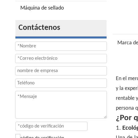
Máquina de sellado
Contáctenos
Marca de
En el mer
y la expe
rentable 
persona qu
¿Por q
1.
Ecoló
Una de la