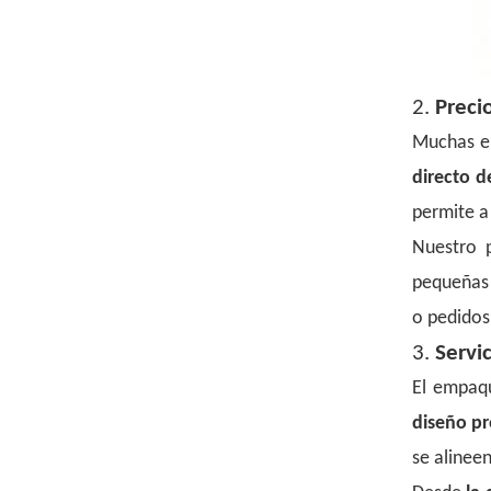
2.
Precio
Muchas em
directo d
permite a
Nuestro 
pequeñas 
o pedidos
3.
Servi
El empaq
diseño pr
se alinee