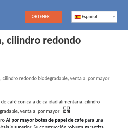
Español
OBTENER
UNA
a, cilindro redondo
COTIZACIÓN
a, cilindro redondo biodegradable, venta al por mayor
de café con caja de calidad alimentaria, cilindro
gradable, venta al por mayor
tro
Al por mayor botes de papel de cafe
para una
balaje superior. Su construcción robusta garantiza