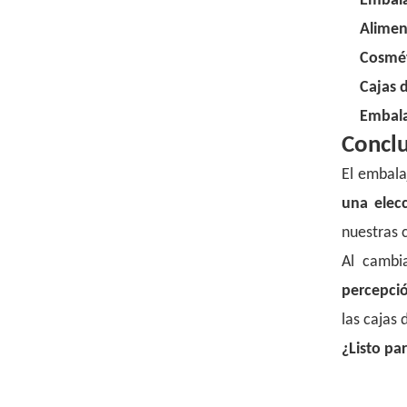
Embala
Alimen
Cosmét
Cajas 
Embala
Conclu
El embala
una elec
nuestras 
Al cambi
percepció
las cajas
¿Listo pa