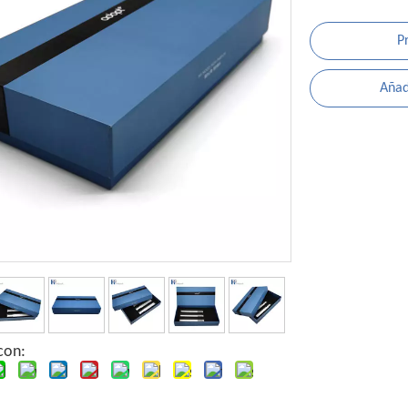
P
Añadi
con: