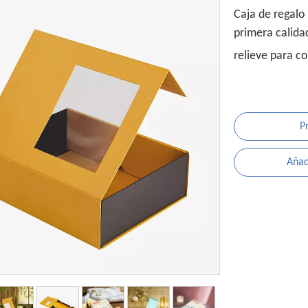
Caja de regalo 
primera calida
relieve para c
P
Añadi