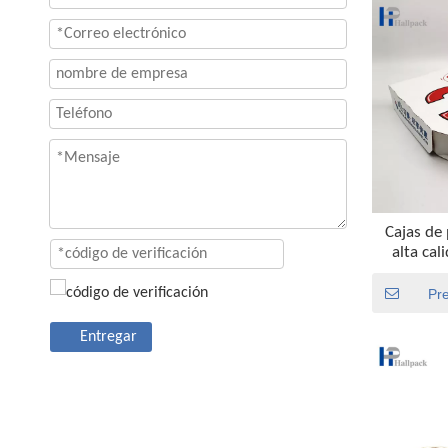
Cajas de 
alta ca
pulgadas
em
Pr
Entregar