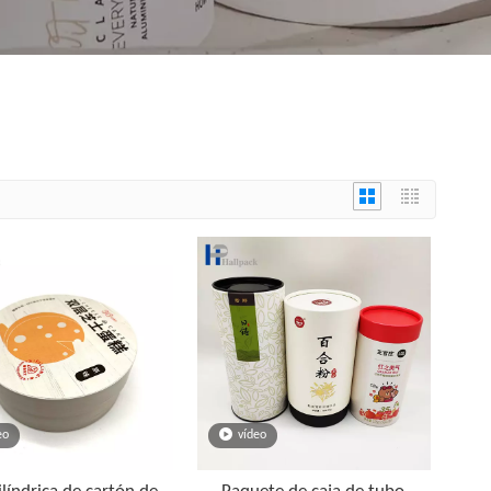
eo
vídeo