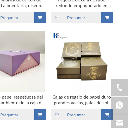
ilíndrica de cartón de
Paquete de caja de tubo
d alimentaria, diseño
redondo empaquetado en
lizado, respetuoso con
cartón modificado para
io ambiente, embalaje
requisitos particulares
Preguntar
Preguntar
tubo de papel para
amistoso de la categoría
as, pastel de chocolate
alimenticia del diseño de Eco
e papel respetuosa del
Cajas de regalo de papel duro
ambiente de la caja de
grandes vacías, gafas de sol,
pel exquisita de la
pequeñas cajas de papel de
ión popular más nueva
cartón
Preguntar
Preguntar