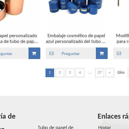
apel personalizado
Embalaje cosmético de papel
Modifi
sa de tubo de papel
azul personalizado del tubo de
para r
 ecológico de venta
la caja de papel de Kraft
del dis
caliente
vapor 
eguntar
Preguntar
de 
1
2
3
4
...
27
»
Giro
ía de
Enlaces r
Tubo de papel de
Hogar