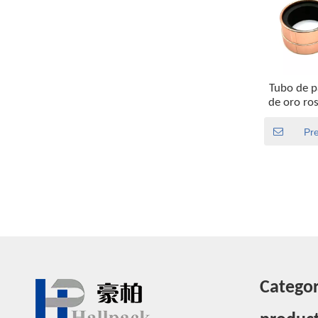
Tubo de p
de oro ro
reciclable
Pr
Categor