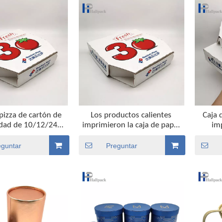
pizza de cartón de
Los productos calientes
Caja 
lidad de 10/12/24
imprimieron la caja de papel
im
, caja de papel de
amistosa de Eco Kraft de la
alimen
balaje vacía
caja de la pizza del
i
eguntar
Preguntar
acondicionamiento de los
alimentos