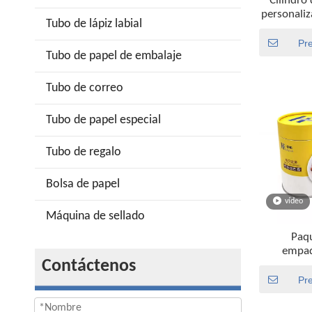
Cilindro 
personali
Tubo de lápiz labial
helado de 
con tapa
Pr
Tubo de papel de embalaje
papel, p
aluminio
Tubo de correo
Tubo de papel especial
Tubo de regalo
Bolsa de papel
vídeo
Máquina de sellado
Paq
empaq
Contáctenos
modifica
particulare
Pr
de la cate
diseño para