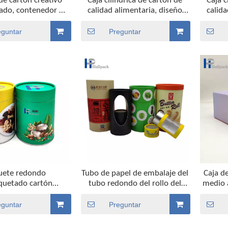
de cartón creativo
Caja cilíndrica de cartón de
Caja c
zado, contenedor de
calidad alimentaria, diseño
calida
calidad alimentaria
personalizado, respetuoso con
persona
 metálica, tubo de
el medio ambiente, embalaje
el med
eguntar
Preguntar
aquete de papel de
de tubos de papel para
de 
 de pared interior
pasteles, probióticos de dulces
gallet
uete redondo
Tubo de papel de embalaje del
Caja d
uetado cartón
tubo redondo del rollo del
medio 
do para requisitos
papel del té con la ventana
pa
s de la caja del tubo
impres
eguntar
Preguntar
goría alimenticia del
 el té Nuts del café