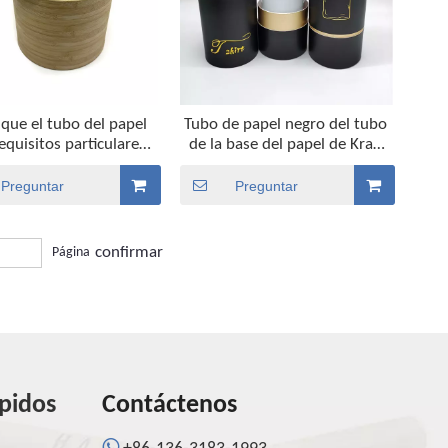
que el tubo del papel
Tubo de papel negro del tubo
equisitos particulares
de la base del papel de Kraft
eño de la impresión del
del diseño que empaqueta
con la cuerda de mano
para la camiseta
Preguntar
Preguntar
cuero desmontable
confirmar
Página
ápidos
Contáctenos
