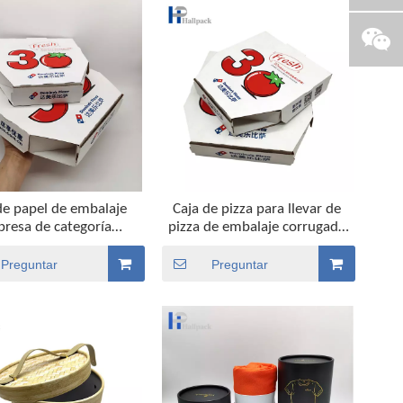
de papel de embalaje
Caja de pizza para llevar de
presa de categoría
pizza de embalaje corrugado
taria de caja de pizza
impresa personalizada barata
mpresa de diseño
Preguntar
Preguntar
personalizado