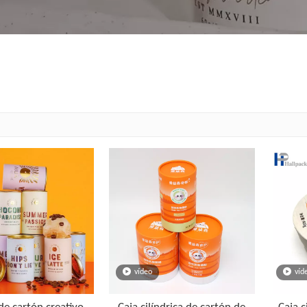
vídeo
víd