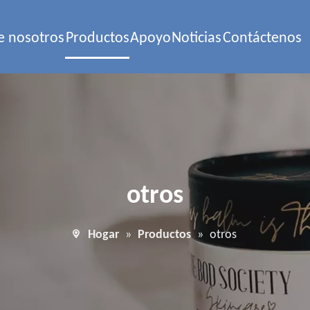
e nosotros
Productos
Apoyo
Noticias
Contáctenos
otros
Hogar
»
Productos
»
otros