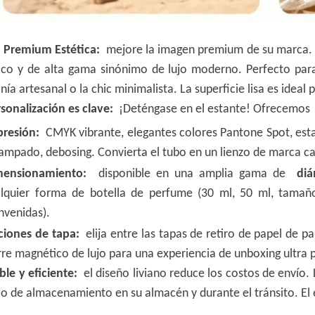
, Premium Estética:
mejore la imagen premium de su marca. E
ico y de alta gama sinónimo de lujo moderno. Perfecto para 
nía artesanal o la chic minimalista. La superficie lisa es ideal
rsonalización es clave:
¡Deténgase en el estante! Ofrecemo
presión:
CMYK vibrante, elegantes colores Pantone Spot, esta
ampado, debosing. Convierta el tubo en un lienzo de marca ca
mensionamiento:
disponible en una amplia gama de
diá
lquier forma de botella de perfume (30 ml, 50 ml, tamañ
nvenidas).
ciones de tapa:
elija entre las tapas de retiro de papel de pa
rre magnético de lujo para una experiencia de unboxing ultra 
ble y eficiente:
el diseño liviano reduce los costos de envío.
io de almacenamiento en su almacén y durante el tránsito. E