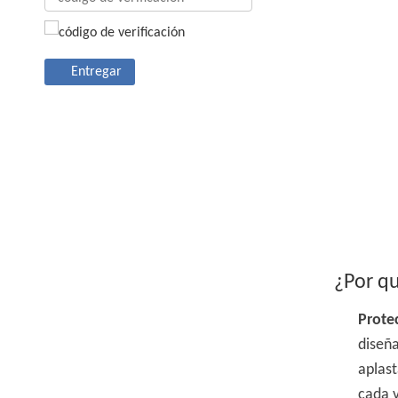
Entregar
¿Por qu
Prote
dise
aplas
cada v