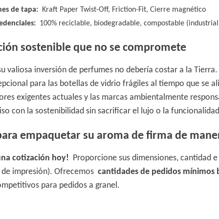
nes de tapa:
Kraft Paper Twist-Off, Friction-Fit, Cierre magnético
edenciales:
100% reciclable, biodegradable, compostable (industrial),
cción sostenible que no se compromete
su valiosa inversión de perfumes no debería costar a la Tierr
epcional para las botellas de vidrio frágiles al tiempo que se 
res exigentes actuales y las marcas ambientalmente respons
 con la sostenibilidad sin sacrificar el lujo o la funcionalidad
 para empaquetar su aroma de firma de maner
 una cotización hoy!
Proporcione sus dimensiones, cantidad e 
s de impresión). Ofrecemos
cantidades de pedidos mínimos
ompetitivos para pedidos a granel.
apel de
botella de perfume