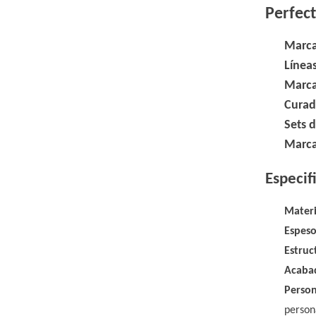
Perfec
Marca
Línea
Marca
Curad
Sets d
Marca
Especif
Materi
Espes
Estruc
Acaba
Perso
person