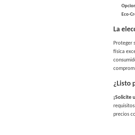
Opcio
Eco-Cr
La ele
Proteger 
física exc
consumido
compromiso
¿Listo
¡Solicite
requisito
precios c
tubo de p