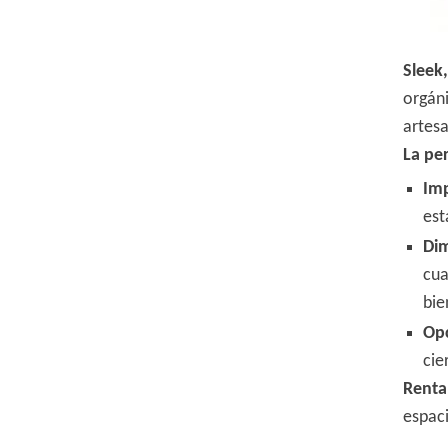
Sleek
orgán
artesa
La pe
Im
est
Di
cua
bie
Op
cie
Renta
espac