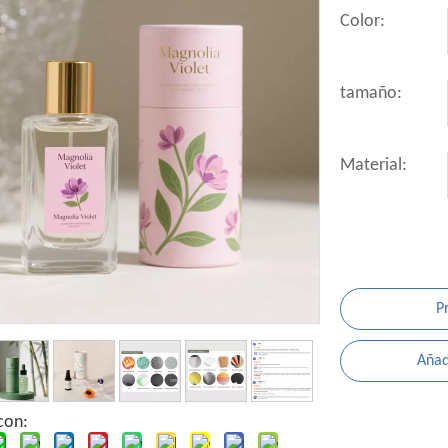
Color:
tamaño:
Material:
P
Añadi
con: