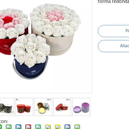
forma redond
P
Añadi
con: