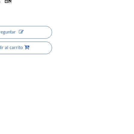
a
reguntar
r al carrito