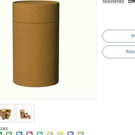
resistente
P
Añadi
con: