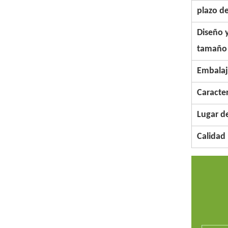
plazo d
Diseño 
tamaño
Embala
Caracter
Lugar d
Calidad