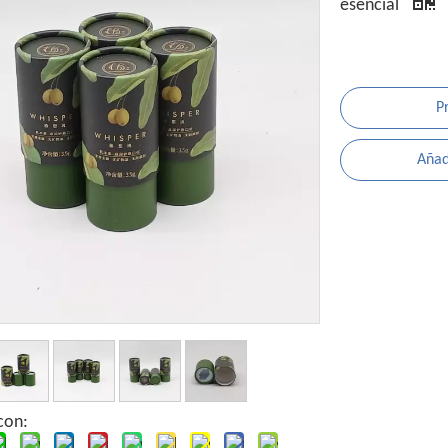
esencial
P
Añadi
con: