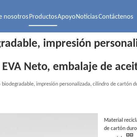
e nosotros
Productos
Apoyo
Noticias
Contáctenos
radable, impresión personali
l EVA Neto, embalaje de aceit
o biodegradable, impresión personalizada, cilindro de cartón d
Material recic
de cartón duro