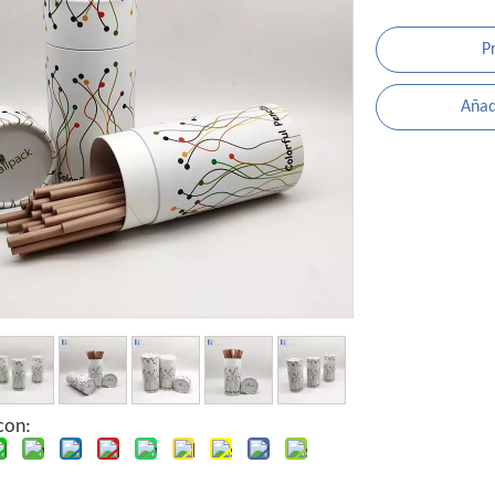
P
Añadi
con: