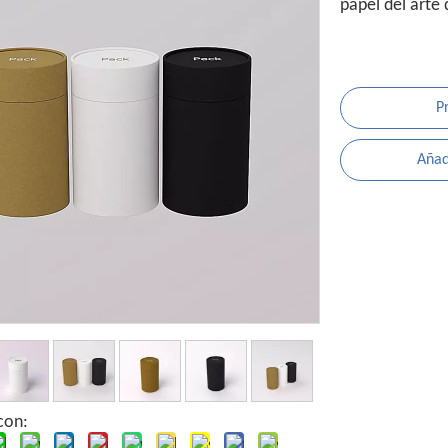
papel del arte
P
Añadi
con: