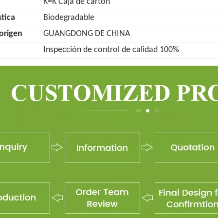
K=K Caja de cartón
stica
Biodegradable
origen
GUANGDONG DE CHINA
Inspección de control de calidad 100%