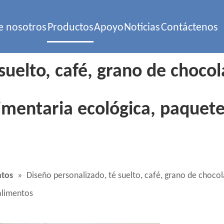
e nosotros
Productos
Apoyo
Noticias
Contáctenos
suelto, café, grano de chocol
limentaria ecológica, paquet
ntos
»
Diseño personalizado, té suelto, café, grano de chocola
alimentos