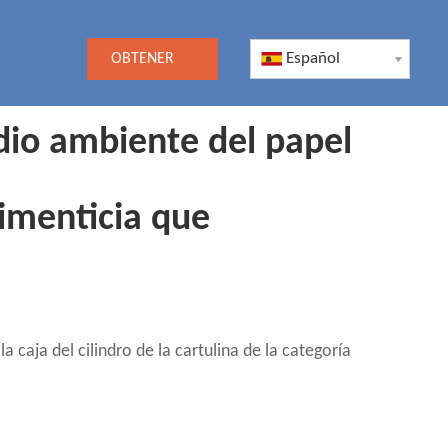
Español
OBTENER
UNA
io ambiente del papel
COTIZACIÓN
alimenticia que
aja del cilindro de la cartulina de la categoría