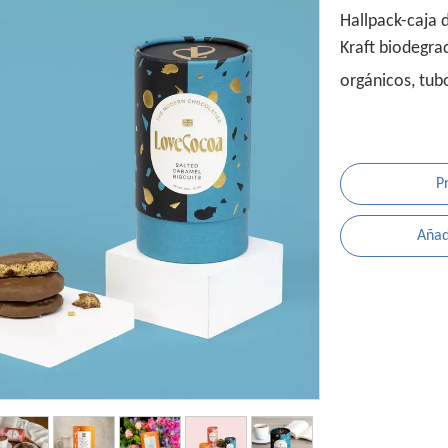
Hallpack-caja 
Kraft biodegra
orgánicos, tub
P
Añadi