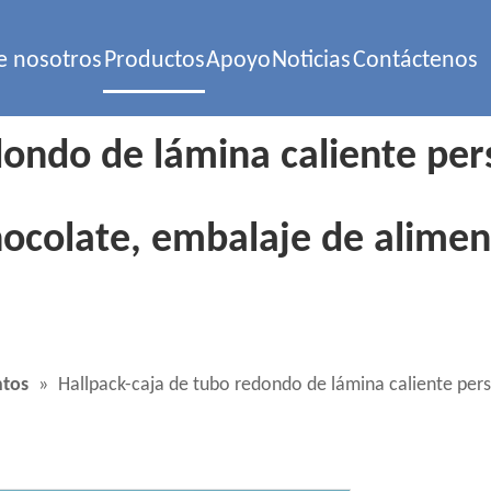
e nosotros
Productos
Apoyo
Noticias
Contáctenos
dondo de lámina caliente pers
hocolate, embalaje de alimen
ntos
»
Hallpack-caja de tubo redondo de lámina caliente pers