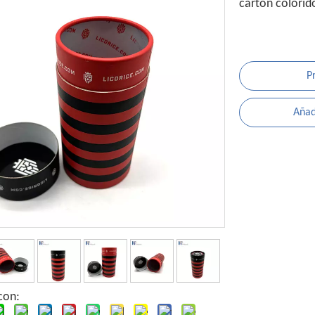
cartón colori
P
Añadi
con: