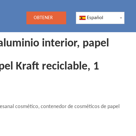
Español
OBTENER
UNA
luminio interior, papel
COTIZACIÓN
l Kraft reciclable, 1
rtesanal cosmético, contenedor de cosméticos de papel