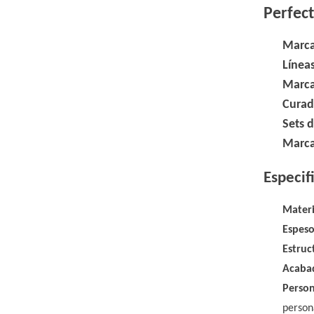
Perfec
Marca
Línea
Marca
Curad
Sets d
Marca
Especif
Materi
Espes
Estruc
Acaba
Perso
person