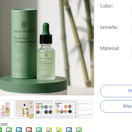
Color:
tamaño:
Material:
P
Añadi
con: