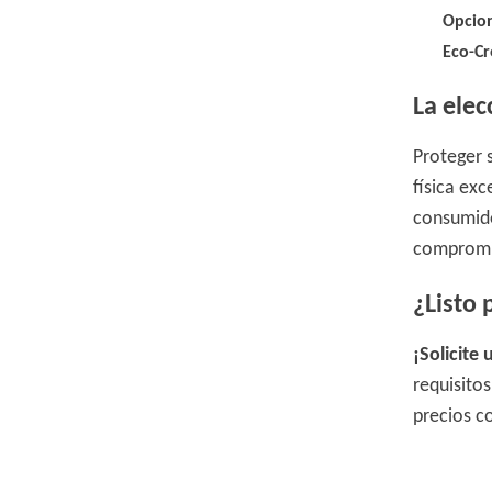
Opcio
Eco-Cr
La ele
Proteger 
física exc
consumido
compromiso
¿Listo
¡Solicite
requisito
precios c
tubo de p