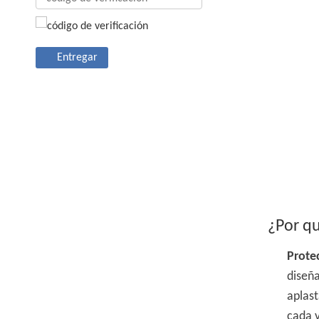
Entregar
¿Por qu
Prote
dise
aplas
cada v