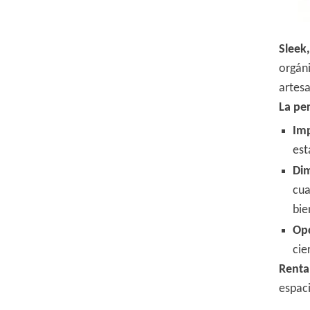
Sleek
orgán
artesa
La pe
Im
est
Di
cua
bie
Op
cie
Renta
espac