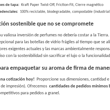
nes de tapa:
Kraft Paper Twist-Off, Friction-Fit, Cierre magnético
edenciales:
100% reciclable, biodegradable, compostable (industrial),
cción sostenible que no se compromete
su valiosa inversión de perfumes no debería costar a la Tierr
epcional para las botellas de vidrio frágiles al tiempo que se 
res exigentes actuales y las marcas ambientalmente respons
 con la sostenibilidad sin sacrificar el lujo o la funcionalidad
 para empaquetar su aroma de firma de maner
 una cotización hoy!
Proporcione sus dimensiones, cantidad e 
s de impresión). Ofrecemos
cantidades de pedidos mínimos
ompetitivos para pedidos a granel.
apel de
botella de perfume