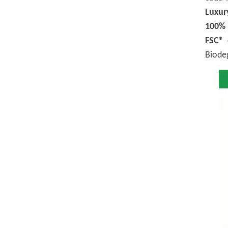
Luxur
100% 
FSC® 
Biode