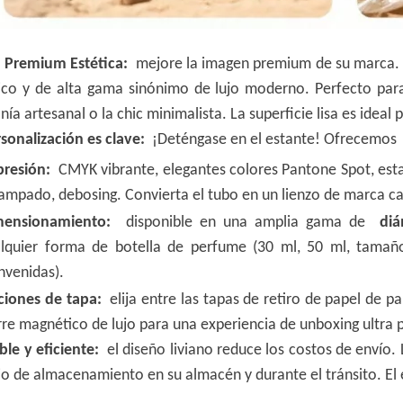
, Premium Estética:
mejore la imagen premium de su marca. E
ico y de alta gama sinónimo de lujo moderno. Perfecto para 
nía artesanal o la chic minimalista. La superficie lisa es ideal
rsonalización es clave:
¡Deténgase en el estante! Ofrecemo
presión:
CMYK vibrante, elegantes colores Pantone Spot, esta
ampado, debosing. Convierta el tubo en un lienzo de marca ca
mensionamiento:
disponible en una amplia gama de
diá
lquier forma de botella de perfume (30 ml, 50 ml, tamañ
nvenidas).
ciones de tapa:
elija entre las tapas de retiro de papel de pa
rre magnético de lujo para una experiencia de unboxing ultra 
ble y eficiente:
el diseño liviano reduce los costos de envío.
io de almacenamiento en su almacén y durante el tránsito. E