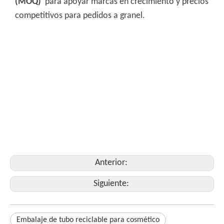
(MOQ)
para apoyar marcas en crecimiento y precios
competitivos para pedidos a granel.
tubo de papel de
botella de perfume
Embalaje de tubos de papel para aceite esencial
tubo de embalaje cosmético
caja de cilindro redondo para cosmético
envasado de tubo de vela
Anterior:
Siguiente:
Embalaje de tubo reciclable para cosmético