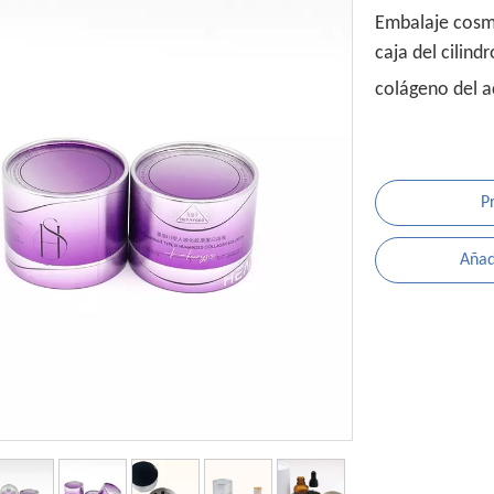
Embalaje cosmé
caja del cilind
colágeno del a
P
Añadi